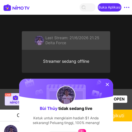
Buka Aplikasi
Last Stream:
21/6/2026 21.25
Delta Force
Streamer sedang offline
sentinelStart
Buz Em Bé fr FAIRIES
sedang siaran langsung!
OPEN
Live Show
520
Penonton
Bùi Thủy
tidak sedang live
Chat
Streamer
Mengikuti
Ketuk untuk mengklaim hadiah $1 Anda
sekarang! Peluang tinggi, 100% menang!
bdhfb
$1