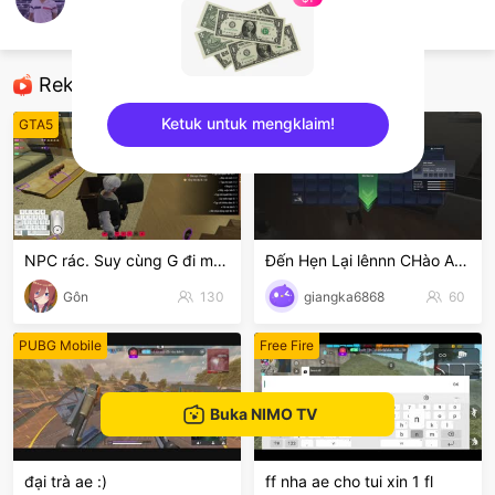
Bùi Thủy
Delta Force
Rekomendasi
Ketuk untuk mengklaim!
GTA5
Crossfire: Legends
sentinelEnd
NPC rác. Suy cùng G đi mòooo😭
Đến Hẹn Lại lênnn CHào ACE
Gôn
130
giangka6868
60
PUBG Mobile
Free Fire
Buka NIMO TV
đại trà ae :)
ff nha ae cho tui xin 1 fl