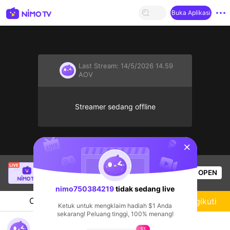
Buka Aplikasi
Last Stream:
14/5/2026 14.59
AOV
Streamer sedang offline
sentinelStart
Buz Em Bé fr FAIRIES
sedang siaran langsung!
OPEN
Live Show
528
Penonton
nimo750384219
tidak sedang live
Chat
Streamer
Mengikuti
Ketuk untuk mengklaim hadiah $1 Anda
sekarang! Peluang tinggi, 100% menang!
nimo750384219's Live Channel
$1