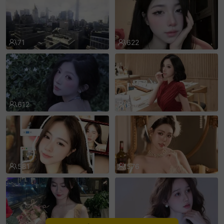
sentinelEnd
71
622
612
610
581
576