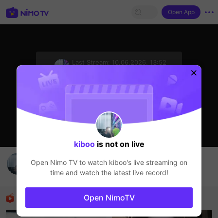
Open App
sentinelStart
Last Stream:
10.06.2026, 13:52
Прямые трансляции
Стример не в сети
kiboo
is not on live
eyyow
Open Nimo TV to watch
kiboo
's live streaming on
kiboo
time and watch the latest live record!
Прямые трансляции
Рекомендованные стримеры
Open NimoTV