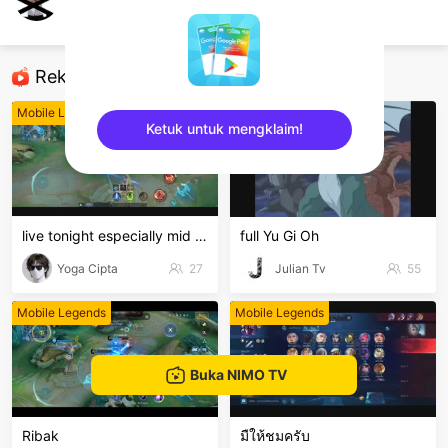
akhew1933
Mobile Legends
Rekomendasi
Mobile Legends
Mobile Legends
Ketuk untuk mengklaim!
sentinelEnd
live tonight especially mid and gold lane
full Yu Gi Oh
Yoga Cipta
27
Julian Tv
55
Mobile Legends
Mobile Legends
Buka NIMO TV
Ribak
มืให้ชมครับ