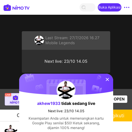
Buka Aplikasi
Last Stream:
27/7/2026 16.27
Mobile Legends
Next live: 23/10 14.05
sentinelStart
SBTC Clear
sedang siaran langsung!
OPEN
League of Legends
5k
Penonton
akhew1933
tidak sedang live
Next live: 23/10 14.05
Chat
Streamer
Mengikuti
Kesempatan Anda untuk memenangkan kartu
Google Play senilai $50! Ketuk sekarang,
Hallo Guys 🥱
dijamin 100% menang!