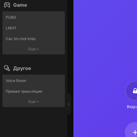
Game
PUBG
LMHT
Các trò chơi khác
Еще
>
Другое
Voice Room
Прямая трансляция
Еще
>
Веду