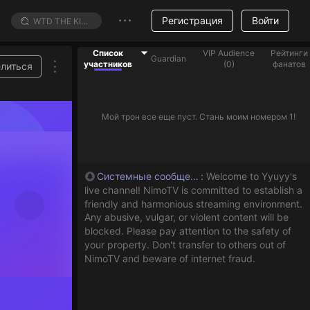
Регистрация
Войти
Список
VIP Audience
Рейтинги
Guardian
участников
(
0
)
фанатов
литься
Мой трон все еще пуст. Стань моим номером 1!
Системные сообщения
:
Welcome to Yyuyy's
live channel! NimoTV is committed to establish a
friendly and harmonious streaming environment.
Any abusive, vulgar, or violent content will be
blocked. Please pay attention to the safety of
your property. Don't transfer to others out of
NimoTV and beware of internet fraud.