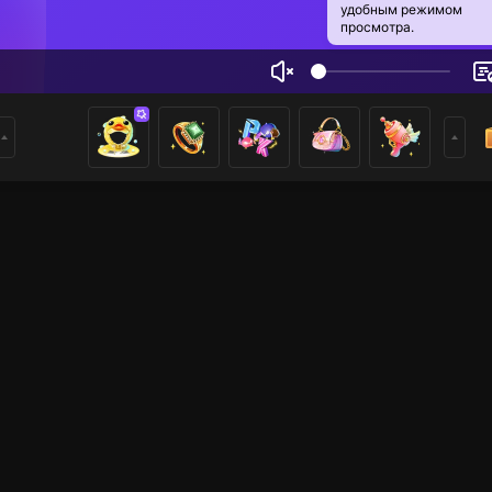
удобным режимом
просмотра.
yy
1
0
ники
имеры
Voice Room