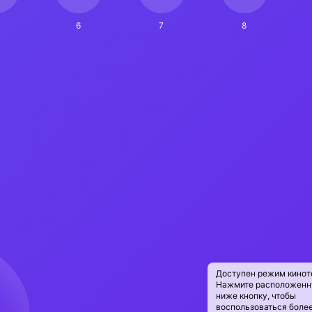
6
7
8
Доступен режим кинот
Нажмите расположен
ниже кнопку, чтобы
воспользоваться боле