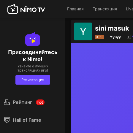
Главная
Трансляция
Liv
sini masuk
1
Yyuyy
Присоединяйтесь
к Nimo!
Узнайте о лучших
трансляциях игр!
Регистрация
Рейтинг
hot
Hall of Fame