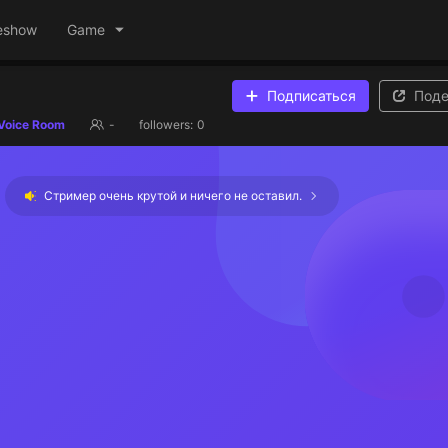
eshow
Game
Подписаться
Поде
Voice Room
-
followers:
0
Стример очень крутой и ничего не оставил.