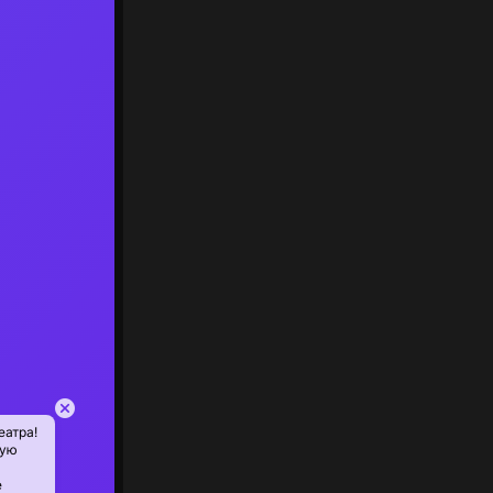
еатра!
ную
е