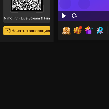
Nimo TV - Live Stream & Fun
Начать трансляцию
00:50
Yyu
Поклон
Рекомендованные стр
Voice Room