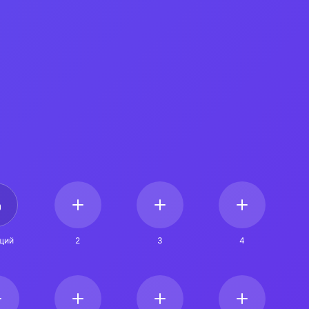
щий
2
3
4