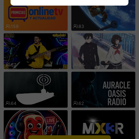
sentinelEnd
159
83
67
64
64
62