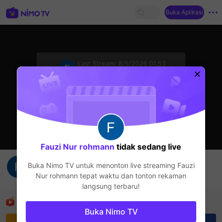
Buka Aplikasi
sentinelStart
Last Stream:
8/5/2026 01.53
Live Show
Streamer sedang offline
Fauzi Nur rohmann
tidak sedang live
ya gapp baik
Buka Nimo TV untuk menonton live streaming
Fauzi
Fauzi Nur rohmann
Nur rohmann
tepat waktu dan tonton rekaman
Live Show
langsung terbaru!
Rekomendasi
Buka Nimo TV