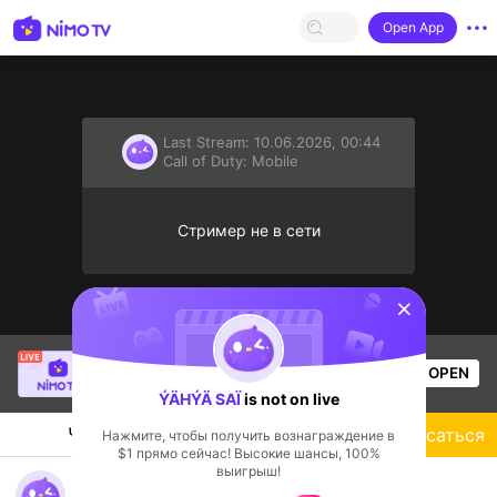
Open App
Last Stream:
10.06.2026, 00:44
Call of Duty: Mobile
Стример не в сети
sentinelStart
SBTC ShinV
is live!
OPEN
PUBG
3.4k
Views
ÝÄHÝÄ SAÏ
is not on live
Чат
Стример
Подписаться
Нажмите, чтобы получить вознаграждение в
$1 прямо сейчас! Высокие шансы, 100%
выигрыш!
Welcome to everbody❤️ streaming