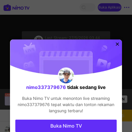
Buka Aplikasi
sentinelStart
Last Stream:
27/5/2026 03.44
Mobile Legends
Streamer sedang offline
nimo337379676
tidak sedang live
ikkibroo
sedang siaran langsung!
Buka Nimo TV untuk menonton live streaming
OPEN
Mobile Legends
47
Penonton
nimo337379676
tepat waktu dan tonton rekaman
langsung terbaru!
Chat
Streamer
Mengikuti
Buka Nimo TV
Pa rank game tayu.