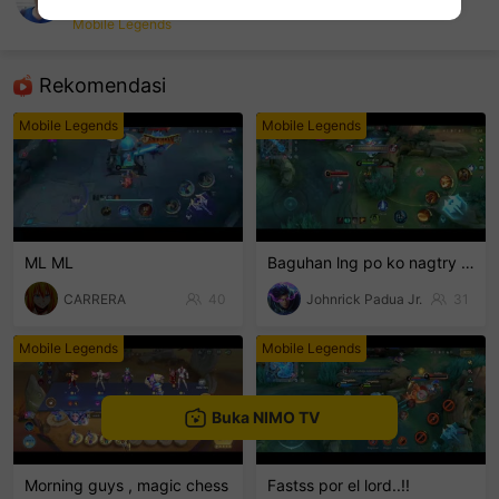
nimo337379676
Mobile Legends
sentinelEnd
Rekomendasi
Mobile Legends
Mobile Legends
ML ML
Baguhan lng po ko nagtry lng hehe
CARRERA
40
Johnrick Padua Jr.
31
Mobile Legends
Mobile Legends
Buka NIMO TV
Morning guys , magic chess
Fastss por el lord..!!