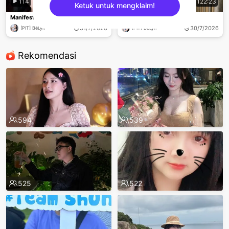
114
128:49
79
122:23
Ketuk untuk mengklaim!
Manifest về bờ ạ
Manifest về bờ ạ
31/7/2026
30/7/2026
[PIT] BéLyn
[PIT] BéLyn
sentinelEnd
Rekomendasi
594
539
525
522