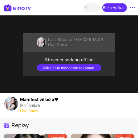
Buka Aplikasi
Last Stream:
5/8/2026 18.09
Live Show
Streamer sedang offline
Klik untuk menonton rekaman.
Manifest về bờ ạ❤️
[PIT] BéLyn
Live Show
Replay
App only
App only