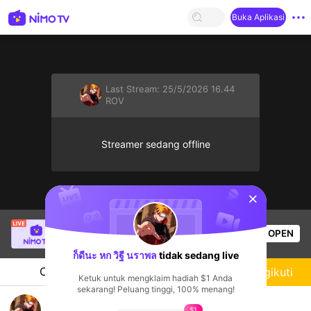
Buka Aplikasi
Last Stream:
25/5/2026 16.44
ROV
Streamer sedang offline
sentinelStart
SBTC Clear
sedang siaran langsung!
OPEN
League of Legends
7.2k
Penonton
ก็ดีนะ หก วิฐี นราพล
tidak sedang live
Chat
Streamer
Mengikuti
Ketuk untuk mengklaim hadiah $1 Anda
sekarang! Peluang tinggi, 100% menang!
mana
$1