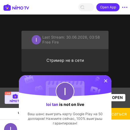
Open App
Last Stream:
30.06.2026, 03:58
Free Fire
Стример не в сети
sentinelStart
Trần Quang
is live!
OPEN
AOV
18
Views
loi tan
is not on live
Чат
Стример
Подписаться
Ваш шанс выиграть карту Google Play на 50
долларов! Нажмите сейчас, 100% выигрыш
гарантирован!
loi tan's Live Channel