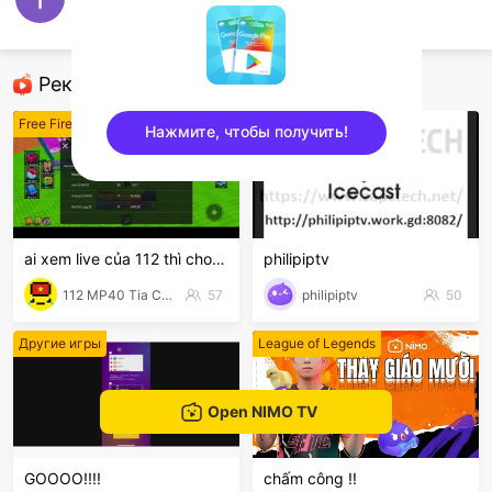
loi tan
Free Fire
Рекомендованные стримеры
Free Fire
Free Fire
Нажмите, чтобы получить!
sentinelEnd
ai xem live của 112 thì cho 112 1 follow với nha
philipiptv
112 MP40 Tia Chớp Tử
57
philipiptv
50
Другие игры
League of Legends
Open NIMO TV
GOOOO!!!!
chấm công !!