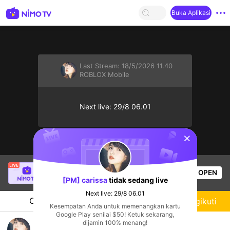
Buka Aplikasi
Last Stream:
18/5/2026 11.40
ROBLOX Mobile
Next live: 29/8 06.01
sentinelStart
SBTC Clear
sedang siaran langsung!
OPEN
League of Legends
3.2k
Penonton
[PM] carissa
tidak sedang live
Next live: 29/8 06.01
Chat
Streamer
Mengikuti
Kesempatan Anda untuk memenangkan kartu
Google Play senilai $50! Ketuk sekarang,
eka
dijamin 100% menang!