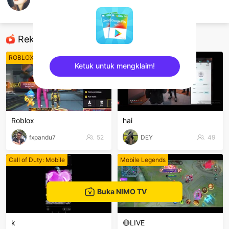
[PM] carissa
ROBLOX Mobile
Rekomendasi
ROBLOX Mobile
ROBLOX Mobile
Ketuk untuk mengklaim!
sentinelEnd
Roblox
hai
fxpandu7
52
DEY
49
Call of Duty: Mobile
Mobile Legends
Buka NIMO TV
k
🔴LIVE