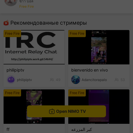
ซาา บอล
Free Fire
sentinelEnd
Рекомендованные стримеры
Free Fire
Free Fire
philipiptv
bienvenido en vivo
philipiptv
49
Adancitorapalo
53
Free Fire
Free Fire
Open NIMO TV
ff
كبر المزرعه