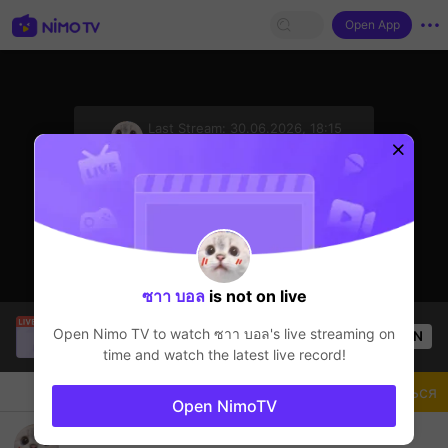
Open App
sentinelStart
Last Stream:
30.06.2026, 18:15
Free Fire
Стример не в сети
ซาา บอล
is not on live
philipiptv
is live!
Open Nimo TV to watch
ซาา บอล
's live streaming on
OPEN
Free Fire
49
Views
time and watch the latest live record!
Чат
Стример
Подписаться
Open NimoTV
รั่วๆทั่วไป