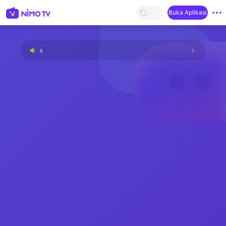
Buka Aplikasi
Streamer ini terlalu rendah hati dan tidak ada yang