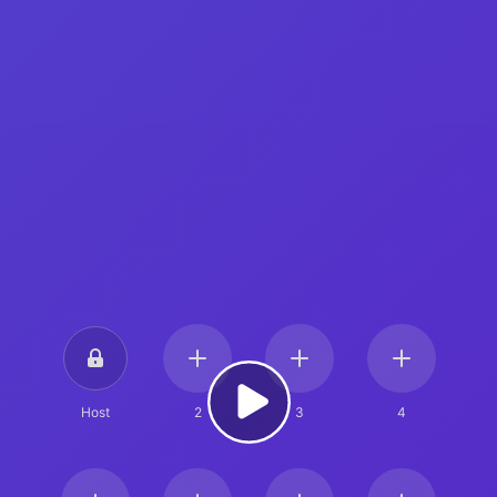
Host
2
3
4