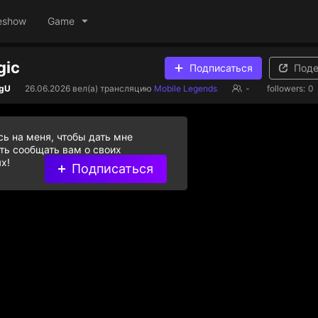
eshow
Game
gic
Подписаться
Поде
ngU
26.06.2026
вел(а) трансляцию
Mobile Legends
-
followers:
0
ь на меня, чтобы дать мне
ь сообщать вам о своих
х!
Подписаться