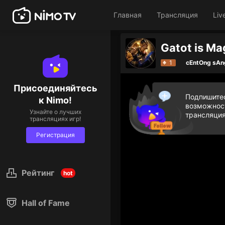
Главная
Трансляция
Liv
Gatot is Ma
1
cEntOng sA
Присоединяйтесь
Подпишитес
к Nimo!
возможност
Узнайте о лучших
трансляция
трансляциях игр!
Регистрация
Рейтинг
hot
Hall of Fame