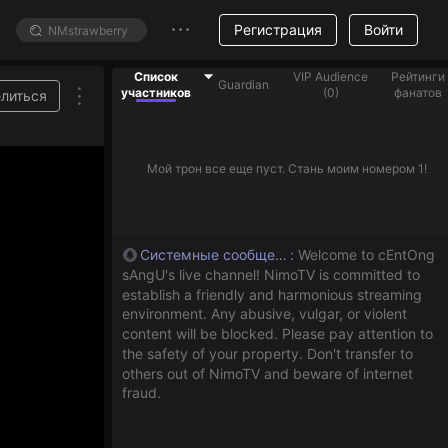
Регистрация
Войти
Список
VIP Audience
Рейтинги
Guardian
участников
(
0
)
фанатов
литься
Мой трон все еще пуст. Стань моим номером 1!
Системные сообщения
:
Welcome to cEntOng
sAngU's live channel! NimoTV is committed to
establish a friendly and harmonious streaming
environment. Any abusive, vulgar, or violent
content will be blocked. Please pay attention to
the safety of your property. Don't transfer to
others out of NimoTV and beware of internet
fraud.