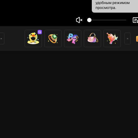
удобным режимом
просмотра.
tOng sAngU
1
0
ники
имеры
Mobile Legends
Mobile Legends