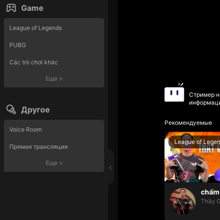
Game
League of Legends
PUBG
Các trò chơi khác
Еще
>
Стример н
информаци
Другое
Рекомендуемые
Voice Room
League of Lege
Прямая трансляция
Еще
>
chấm 
Thầy G