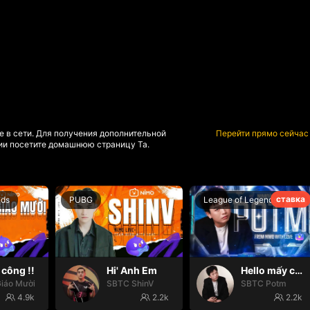
е в сети. Для получения дополнительной
Перейти прямо сейчас
и посетите домашнюю страницу Та.
ставка
nds
PUBG
League of Legends
công !!
Hi' Anh Em
Hello mấy cục Zàng nhaaa
iáo Mười
SBTC ShinV
SBTC Potm
4.9k
2.2k
2.2k