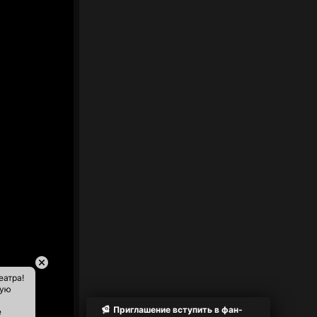
еатра!
ную
Приглашение вступить в фан-
е