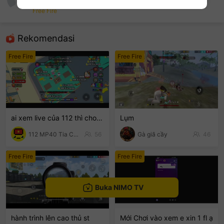
Gia Phuc
Free Fire
sentinelEnd
Rekomendasi
Free Fire
Free Fire
ai xem live của 112 thì cho 112 1 follow với nha
Lụm
112 MP40 Tia Chớp Tử
56
Gà giã cầy
46
Free Fire
Free Fire
Buka NIMO TV
hành trình lên cao thủ st
Mới Chơi vào xem e xin 1 fl ạ