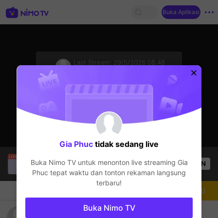
Buka Aplikasi
sentinelStart
Last Stream:
29/5/2026 08.48
Free Fire
Streamer sedang offline
Gia Phuc
tidak sedang live
philipiptv
sedang siaran langsung!
Buka Nimo TV untuk menonton live streaming
Gia
OPEN
Free Fire
56
Penonton
Phuc
tepat waktu dan tonton rekaman langsung
terbaru!
Chat
Streamer
Mengikuti
Buka Nimo TV
Gia Phuc's live ff solo hs