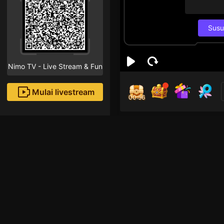
Susu
Nimo TV - Live Stream & Fun
Mulai livestream
00:55
Adh
Sco
Followe
IG: @adhimantoel

di folow ya kk