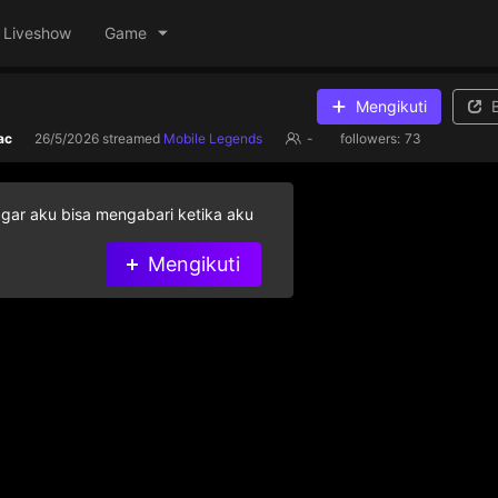
Liveshow
Game
Mengikuti
ac
26/5/2026
streamed
Mobile Legends
-
followers:
73
agar aku bisa mengabari ketika aku
Mengikuti