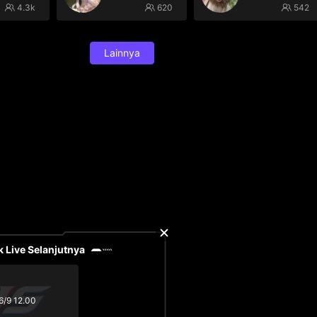
4.3k
620
542
Lainnya
 Live Selanjutnya
6/9 12.00