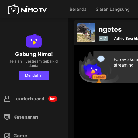
Beranda
Siaran Langsung
ngetes
7
Adhie Scorbl
Gabung Nimo!
Follow aku 
Jelajahi livestream terbaik di
streaming
dunia!
Mendaftar
Leaderboard
hot
Ketenaran
Game