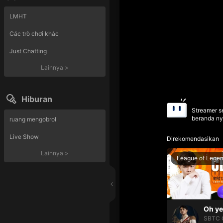
LMHT
Các trò chơi khác
Just Chatting
Lainnya
>
Hiburan
Streamer se
beranda ny
ruang mengobrol
Live Show
Direkomendasikan
Lainnya
>
League of Lege
SBTC 