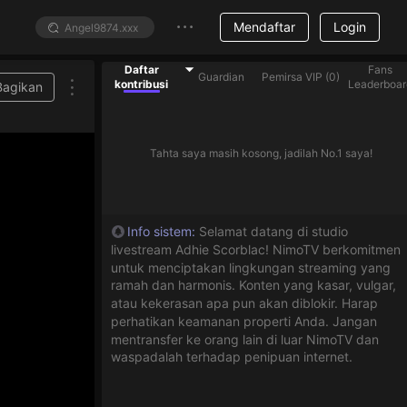
Mendaftar
Login
Daftar
Fans
Guardian
Pemirsa VIP
(
0
)
kontribusi
Leaderboar
Bagikan
Tahta saya masih kosong, jadilah No.1 saya!
Info sistem
:
Selamat datang di studio
livestream Adhie Scorblac! NimoTV berkomitmen
untuk menciptakan lingkungan streaming yang
ramah dan harmonis. Konten yang kasar, vulgar,
atau kekerasan apa pun akan diblokir. Harap
perhatikan keamanan properti Anda. Jangan
mentransfer ke orang lain di luar NimoTV dan
waspadalah terhadap penipuan internet.