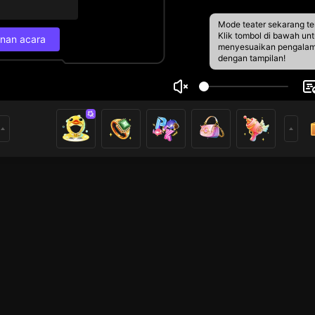
Mode teater sekarang te
Klik tombol di bawah un
nan acara
menyesuaikan pengala
dengan tampilan!
ie
Jadwal Siaran Lan
7
rblac
Siaran selanjutnya
73
rs
6/9 12.00
Susunan acara