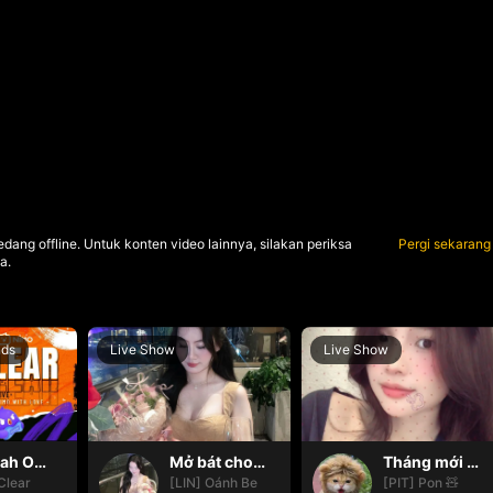
dang offline. Untuk konten video lainnya, silakan periksa
Pergi sekarang
a.
nds
Live Show
Live Show
Oh yeah Oh yeah
Mở bát cho iêm đi😚
Tháng mới đơm đơm 🔥
Clear
[LIN] Oánh Be
[PIT] Pon 🧸