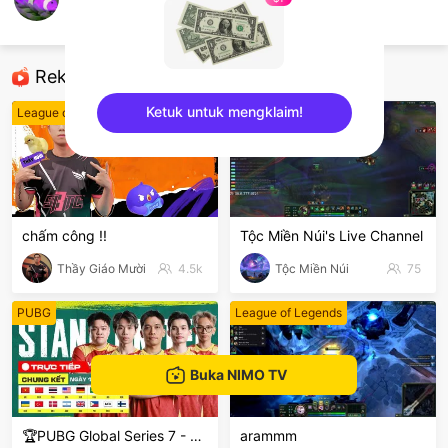
Finding Nimo
Ghost of Tsushima
Rekomendasi
Ketuk untuk mengklaim!
League of Legends
League of Legends
sentinelEnd
chấm công !!
Tộc Miền Núi's Live Channel
Thầy Giáo Mười
4.5k
Tộc Miền Núi
75
PUBG
League of Legends
Buka NIMO TV
🏆PUBG Global Series 7 - PGS 7
arammm