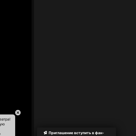
еатра!
ную
Приглашение вступить в фан-
е