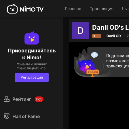
Главная
Трансляция
Liv
Список час
1
Danil OD
2
Присоединяйтесь
Подпишитес
к Nimo!
возможност
Узнайте о лучших
трансляция
трансляциях игр!
Регистрация
Рейтинг
hot
Hall of Fame