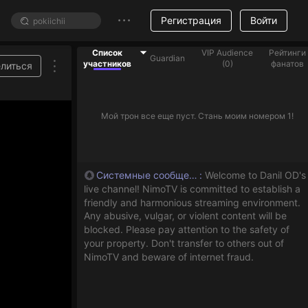
Регистрация
Войти
Список
VIP Audience
Рейтинги
Guardian
участников
(
0
)
фанатов
литься
асов на этот период будет определен в ближайшее время.
Мой трон все еще пуст. Стань моим номером 1!
Системные сообщения
:
Welcome to Danil OD's
live channel! NimoTV is committed to establish a
friendly and harmonious streaming environment.
Any abusive, vulgar, or violent content will be
blocked. Please pay attention to the safety of
your property. Don't transfer to others out of
NimoTV and beware of internet fraud.