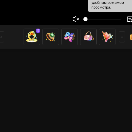
удобным режимом
просмотра.
il OD
1
0
ники
имеры
Прямые трансляции
Прямые трансляции