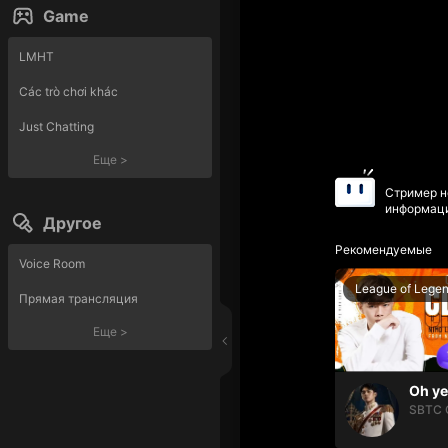
Game
LMHT
Các trò chơi khác
Just Chatting
Еще
>
Стример н
информаци
Другое
Рекомендуемые
Voice Room
League of Lege
Прямая трансляция
Еще
>
SBTC 