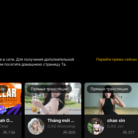
е в сети. Для получения дополнительной
Перейти прямо сейчас
и посетите домашнюю страницу Та.
nds
Прямые трансляции
Прямые трансляции
Oh yeah Oh yeah
Tháng mới may mắn nhoa🍀🍀
chao xìn
Clear
[LIN] Munratngoan
[LIN] Jen
7.5k
609
577