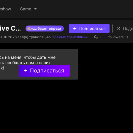
eshow
Game
Danil OD's Live Channel
Подписаться
Поде
ов на этот период будет определен в ближайшее время.
Список ч
--
9.06.2026
вел(а) трансляцию
Прямые трансляции
-
followers:
0
Расстояние до предыдущего
0
ь на меня, чтобы дать мне
ь сообщать вам о своих
х!
Подписаться