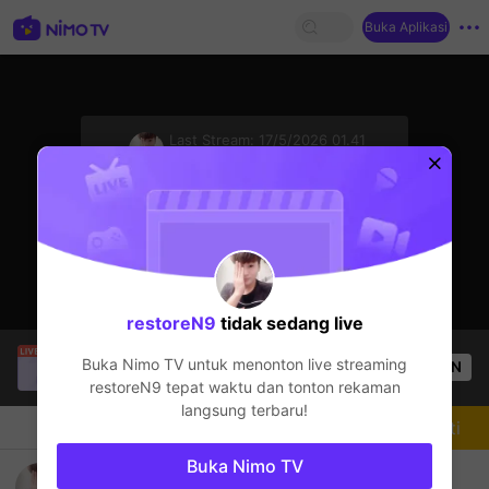
Buka Aplikasi
sentinelStart
Last Stream:
17/5/2026 01.41
Delta Force
Streamer sedang offline
restoreN9
tidak sedang live
SBTC ShinV
sedang siaran langsung!
Buka Nimo TV untuk menonton live streaming
OPEN
PUBG
3.6k
Penonton
restoreN9
tepat waktu dan tonton rekaman
langsung terbaru!
Chat
Streamer
Mengikuti
Buka Nimo TV
bạn vui là đc