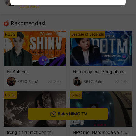
restoreN9
Delta Force
sentinelEnd
Rekomendasi
PUBG
League of Legends
Hi' Anh Em
Hello mấy cục Zàng nhaaa
SBTC ShinV
3.6k
SBTC Potm
1.6k
PUBG
GTA5
Buka NIMO TV
trông t như một con thú
NPC rác. Hardmode và suyyyyy😭