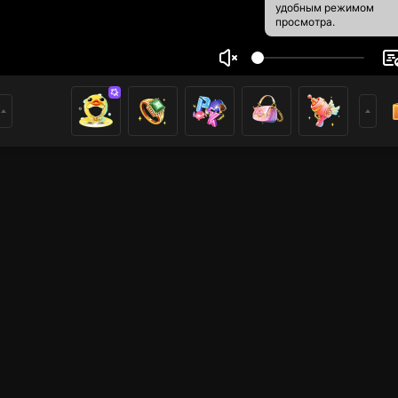
удобным режимом
просмотра.
i
2
1
ники
имеры
Voice Room
Just Chatting