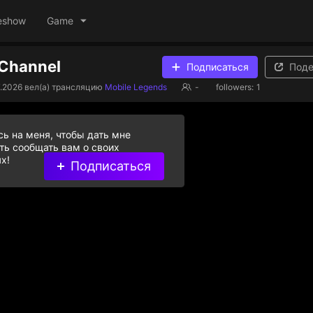
eshow
Game
e Channel
Подписаться
Поде
7.2026
вел(а) трансляцию
Mobile Legends
-
followers:
1
ь на меня, чтобы дать мне
ь сообщать вам о своих
х!
Подписаться