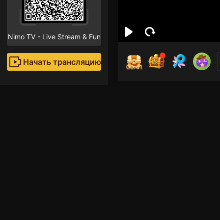
Nimo TV - Live Stream & Fun
Начать трансляцию
00:40
Ryuj
Поклон
Рекомендованные стр
TFT