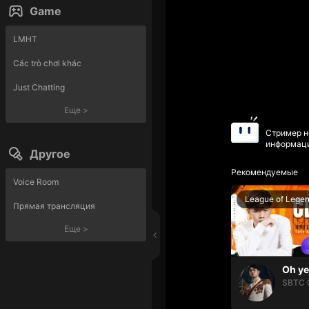
Game
LMHT
Các trò chơi khác
Just Chatting
Еще
>
Стример н
информаци
Другое
Рекомендуемые
Voice Room
League of Lege
Прямая трансляция
Еще
>
SBTC 