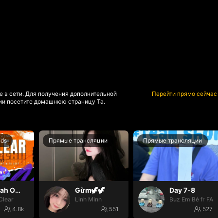
е в сети. Для получения дополнительной
Перейти прямо сейчас
и посетите домашнюю страницу Та.
nds
Прямые трансляции
Прямые трансляции
Oh yeah Oh yeah
Gừm🦖🦖
Day 7-8
Clear
Linh Minn
Buz Em Bé fr FAI
4.8k
551
527