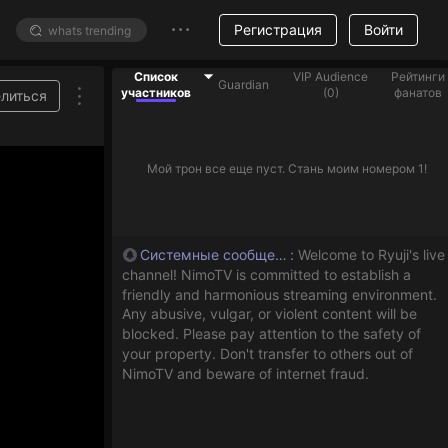
Регистрация
Войти
Список
VIP Audience
Рейтинги
Guardian
участников
(
0
)
фанатов
литься
Мой трон все еще пуст. Стань моим номером 1!
Системные сообщения
:
Welcome to Ryuji's live
channel! NimoTV is committed to establish a
friendly and harmonious streaming environment.
Any abusive, vulgar, or violent content will be
blocked. Please pay attention to the safety of
your property. Don't transfer to others out of
NimoTV and beware of internet fraud.