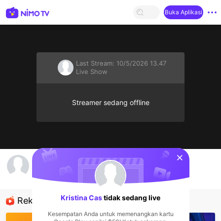
Buka Aplikasi
Last Stream:
10/5/2026 13.47
Live Show
Streamer sedang offline
sentinelStart
Kristina Cas's Live Channel
Kristina Cas
Live Show
Kristina Cas
tidak sedang live
Rekomendasi
Kesempatan Anda untuk memenangkan kartu