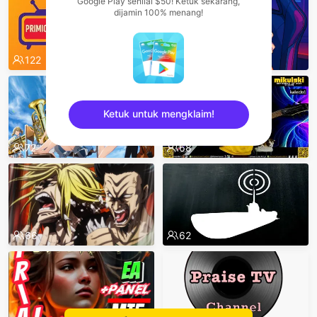
Google Play senilai $50! Ketuk sekarang,
dijamin 100% menang!
122
75
Ketuk untuk mengklaim!
72
68
sentinelEnd
66
62