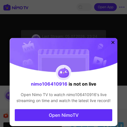
Open App
sentinelStart
Last Stream:
05.07.2026, 23:24
Прямые трансляции
Стример не в сети
nimo106410916
is not on live
nimo106410916's Live Channel
Open Nimo TV to watch
nimo106410916
's live
nimo106410916
streaming on time and watch the latest live record!
Прямые трансляции
Рекомендованные стримеры
Open NimoTV