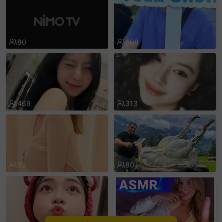
sentinelEnd
80
508
469
313
82
80