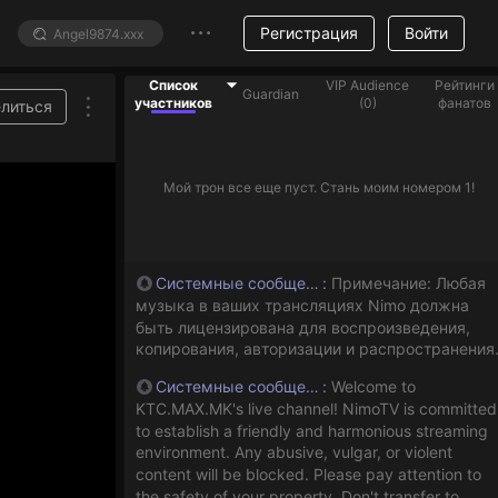
Регистрация
Войти
Список
VIP Audience
Рейтинги
Guardian
участников
(
0
)
фанатов
литься
Мой трон все еще пуст. Стань моим номером 1!
Системные сообщения
:
Примечание: Любая
музыка в ваших трансляциях Nimo должна
быть лицензирована для воспроизведения,
копирования, авторизации и распространения
Системные сообщения
:
Welcome to
KTC.MAX.MK's live channel! NimoTV is committed
to establish a friendly and harmonious streaming
environment. Any abusive, vulgar, or violent
content will be blocked. Please pay attention to
the safety of your property. Don't transfer to