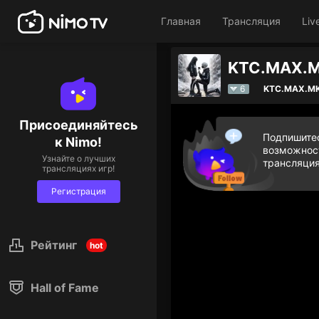
Главная
Трансляция
Liv
6
KTC.MAX.M
Присоединяйтесь
Подпишитес
к Nimo!
возможност
Узнайте о лучших
трансляция
трансляциях игр!
Регистрация
Рейтинг
hot
Hall of Fame