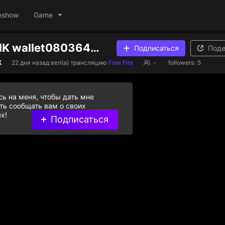
eshow
Game
KTC.MAX.MK wallet0803640435
Подписаться
Поде
K
22 дня назад
вел(а) трансляцию
Free Fire
-
followers:
5
ь на меня, чтобы дать мне
ь сообщать вам о своих
х!
Подписаться