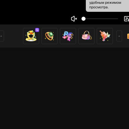
удобным режимом
просмотра.
.MAX.MK
6
5
ники
имеры
Прямые трансляции
Прямые трансляции