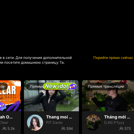
е в сети. Для получения дополнительной
Перейти прямо сейчас
и посетите домашнюю страницу Та.
nds
Прямые трансляции
Прямые трансляции
Oh yeah Oh yeah
Thang moi dom dom
Tháng mới may mắn
Clear
PIT Danie
[LIN] PTyyy
5.3k
594
575