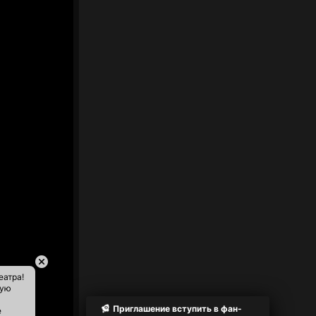
еатра!
ную
Приглашение вступить в фан-
е