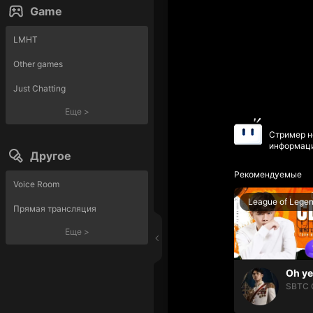
Game
LMHT
Other games
Just Chatting
Еще
>
Стример н
информаци
Другое
Рекомендуемые
Voice Room
League of Lege
Прямая трансляция
Еще
>
SBTC 