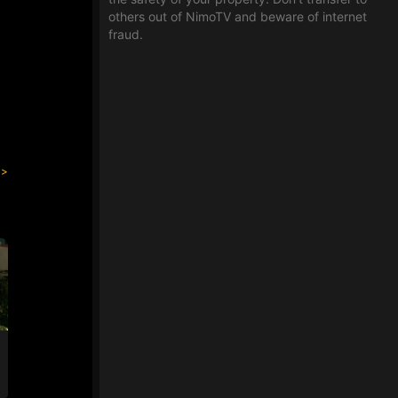
others out of NimoTV and beware of internet
fraud.