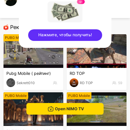
WITH SUB
$1
Abdur Rehman
PUBG Mobile
Рекомендованные стримеры
Нажмите, чтобы получить!
PUBG Mobile
PUBG Mobile
sentinelEnd
Pubg Mobile ( рейтинг)
RD TOP
Sekrett010
RD TOP
59
PUBG Mobile
PUBG Mobile
Open NIMO TV