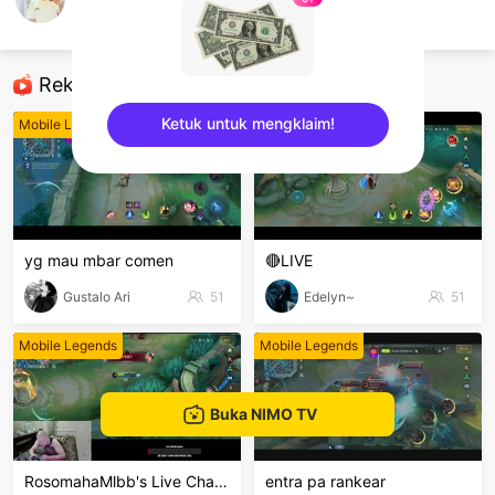
Americano
Mobile Legends
Rekomendasi
Ketuk untuk mengklaim!
Mobile Legends
Mobile Legends
sentinelEnd
yg mau mbar comen
🔴LIVE
Gustalo Ari
51
Edelyn~
51
Mobile Legends
Mobile Legends
Buka NIMO TV
RosomahaMlbb's Live Channel
entra pa rankear