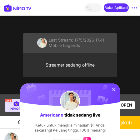
Buka Aplikasi
Last Stream:
17/5/2026 17.41
Mobile Legends
Streamer sedang offline
sentinelStart
SBTC Clear
sedang siaran langsung!
OPEN
League of Legends
2.5k
Penonton
Americano
tidak sedang live
Chat
Streamer
Mengikuti
Ketuk untuk mengklaim hadiah $1 Anda
sekarang! Peluang tinggi, 100% menang!
mabar
$1