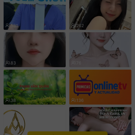
sentinelEnd
531
262
83
76
38
136