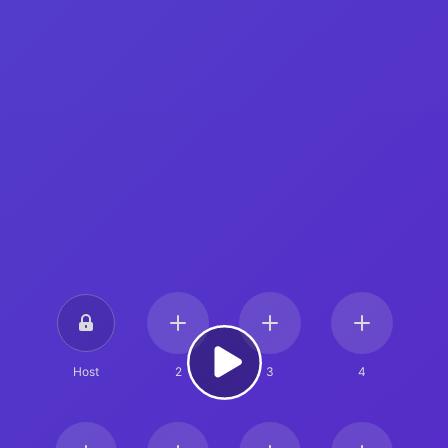
Host
2
3
4