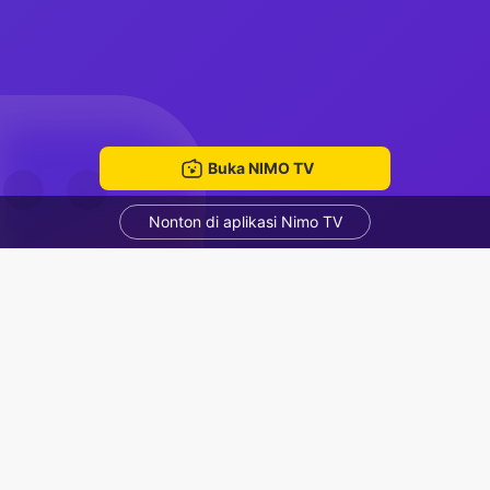
Buka NIMO TV
Nonton di aplikasi Nimo TV
Leo rank 😵‍💫
Liền Trần
ruang mengobrol
Rekomendasi