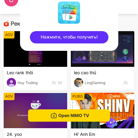
Cuong Doan
AOV
Рекомендованные стримеры
AOV
AOV
Нажмите, чтобы получить!
sentinelEnd
Leo rank thôi
leo cao thủ
Huy Trường
60
LingGaming
AOV
PUBG
Open NIMO TV
24. yoo
Hi' Anh Em