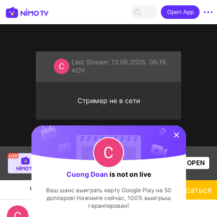
Open App
Last Stream:
13.06.2026, 06:19
AOV
Стример не в сети
sentinelStart
nhung yu ni
is live!
OPEN
AOV
75
Views
Cuong Doan
is not on live
Чат
Стример
Подписаться
Ваш шанс выиграть карту Google Play на 50
долларов! Нажмите сейчас, 100% выигрыш
гарантирован!
live game LMHT