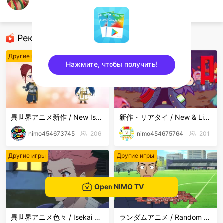
GuNZii
Другие игры
Рекомендованные стримеры
Другие игры
Другие игры
Нажмите, чтобы получить!
sentinelEnd
異世界アニメ新作 / New Isekai Anime
新作・リアタイ / New & Live Streams
nimo454673745
206
nimo454675764
201
Другие игры
Другие игры
Open NIMO TV
異世界アニメ色々 / Isekai Anime Mix
ランダムアニメ / Random Anime