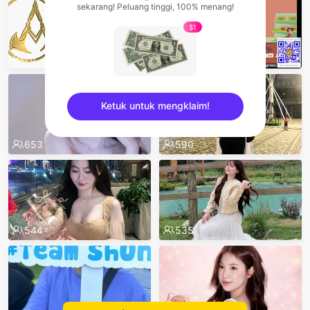
sekarang! Peluang tinggi, 100% menang!
$1
76
83
Ketuk untuk mengklaim!
sentinelEnd
653
590
544
535