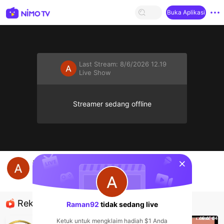
Buka Aplikasi
Last Stream:
8/6/2026 12.19
Live Show
Streamer sedang offline
sentinelStart
amatir
Raman92
Live Show
Rekomendasi
Raman92
tidak sedang live
Ketuk untuk mengklaim hadiah $1 Anda