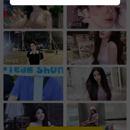
sentinelEnd
607
603
533
531
513
208