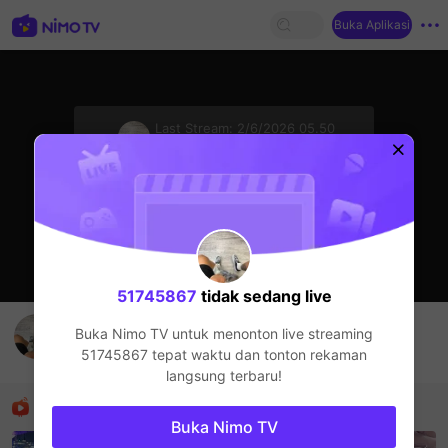
Buka Aplikasi
sentinelStart
Last Stream:
2/6/2026 05.50
Live Show
Streamer sedang offline
51745867
tidak sedang live
51745867's Live Channel
Buka Nimo TV untuk menonton live streaming
51745867
51745867
tepat waktu dan tonton rekaman
Live Show
langsung terbaru!
Rekomendasi
Buka Nimo TV