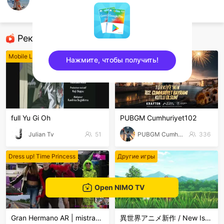
Marianne Apple
Mobile Legends
Рекомендованные стримеры
Mobile Legends
PUBG Mobile
Нажмите, чтобы получить!
sentinelEnd
full Yu Gi Oh
PUBGM Cumhuriyet102
Julian Tv
51
PUBGM Cumhuriyet102
336
Dress up! Time Princess
Другие игры
Open NIMO TV
Gran Hermano AR | mistra998
異世界アニメ新作 / New Isekai Anime