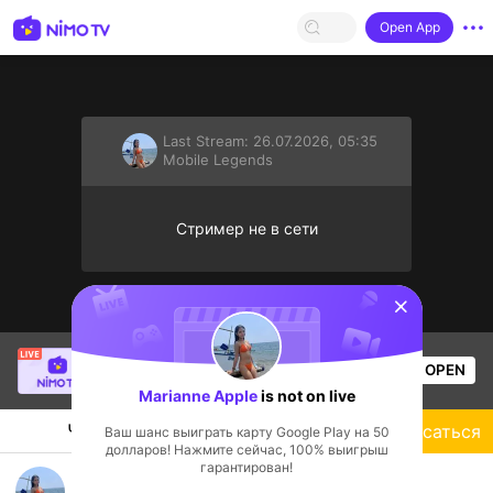
Open App
Last Stream:
26.07.2026, 05:35
Mobile Legends
Стример не в сети
sentinelStart
Nguyễn Văn Nhất
is live!
OPEN
Mobile Legends
53
Views
Marianne Apple
is not on live
Чат
Стример
Подписаться
Ваш шанс выиграть карту Google Play на 50
долларов! Нажмите сейчас, 100% выигрыш
гарантирован!
RG GUYS