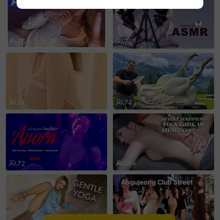
sentinelEnd
75
75
74
74
72
71