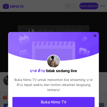
Buka Aplikasi
sentinelStart
Last Stream:
12/5/2026 00.56
Live Show
Streamer sedang offline
บาส ค้าบ
tidak sedang live
🍌💦
Buka Nimo TV untuk menonton live streaming
บาส
บาส ค้าบ
ค้าบ
tepat waktu dan tonton rekaman langsung
Live Show
terbaru!
Rekomendasi
Buka Nimo TV