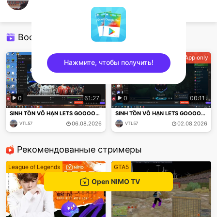
VTL57
Minecraft
Воспроизвести повторно
App only
App only
Нажмите, чтобы получить!
sentinelEnd
0
61:27
0
00:11
SINH TỒN VÔ HẠN LETS GOOOOOOOO
SINH TỒN VÔ HẠN LETS GOOOOOOOO
06.08.2026
02.08.2026
VTL57
VTL57
Рекомендованные стримеры
League of Legends
GTA5
Open NIMO TV