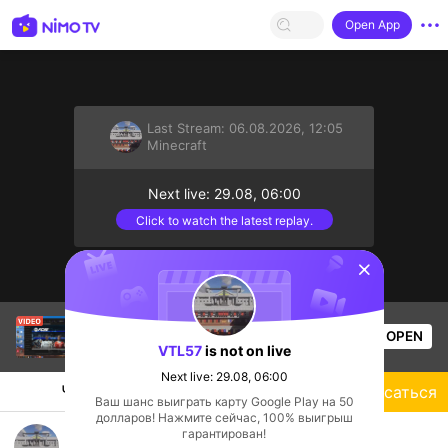
Open App
Last Stream:
06.08.2026, 12:05
Minecraft
Next live: 29.08, 06:00
Click to watch the latest replay.
sentinelStart
SINH TỒN VÔ HẠN LETS GOOOOOOOO
OPEN
Popular Clip
Minecraft
0
Views
VTL57
is not on live
Next live: 29.08, 06:00
Чат
Стример
Подписаться
Ваш шанс выиграть карту Google Play на 50
долларов! Нажмите сейчас, 100% выигрыш
SINH TỒN VÔ HẠN LETS GOOOOOOOO
гарантирован!