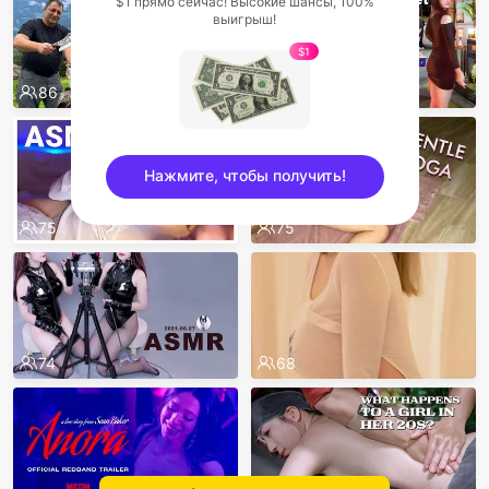
$1 прямо сейчас! Высокие шансы, 100%
выигрыш!
$1
86
80
Нажмите, чтобы получить!
75
75
sentinelEnd
74
68