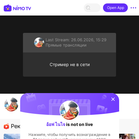
Open App
Last Stream:
26.06.2026, 15:29
Прямые трансляции
Стример не в сети
sentinelStart
มาคุยกันค่าบ
อ้อฟ ไนไจ
Прямые трансляции
อ้อฟ ไนไจ
is not on live
Рекомендованные стримеры
Нажмите, чтобы получить вознаграждение в