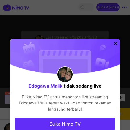
Buka Aplikasi
sentinelStart
Last Stream:
7/5/2026 15.28
Mobile Legends
Streamer sedang offline
Edogawa Malik
tidak sedang live
Tashalina
sedang siaran langsung!
Buka Nimo TV untuk menonton live streaming
OPEN
ruang mengobrol
35
Penonton
Edogawa Malik
tepat waktu dan tonton rekaman
langsung terbaru!
Chat
Streamer
Mengikuti
Buka Nimo TV
Mabar ml