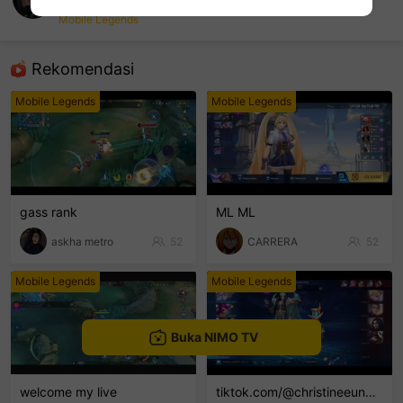
Edogawa Malik
Mobile Legends
sentinelEnd
Rekomendasi
Mobile Legends
Mobile Legends
gass rank
ML ML
askha metro
52
CARRERA
52
Mobile Legends
Mobile Legends
Buka NIMO TV
welcome my live
tiktok.com/@christineeunmin