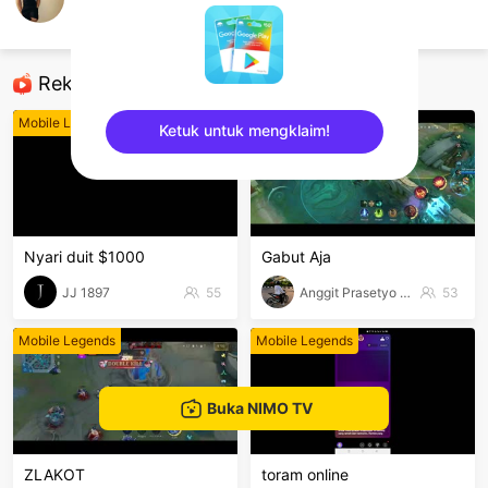
Dimas Marully
Mobile Legends
Rekomendasi
Mobile Legends
Mobile Legends
Ketuk untuk mengklaim!
sentinelEnd
Nyari duit $1000
Gabut Aja
JJ 1897
55
Anggit Prasetyo Bayu
53
Mobile Legends
Mobile Legends
Buka NIMO TV
ZLAKOT
toram online