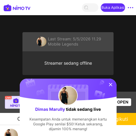
Buka Aplikasi
Last Stream:
5/5/2026 11.29
Mobile Legends
Streamer sedang offline
sentinelStart
[LIN] Oánh Be
sedang siaran langsung!
OPEN
Live Show
561
Penonton
Dimas Marully
tidak sedang live
Chat
Streamer
Mengikuti
Kesempatan Anda untuk memenangkan kartu
Google Play senilai $50! Ketuk sekarang,
dijamin 100% menang!
Dimas Marully's Live Channel