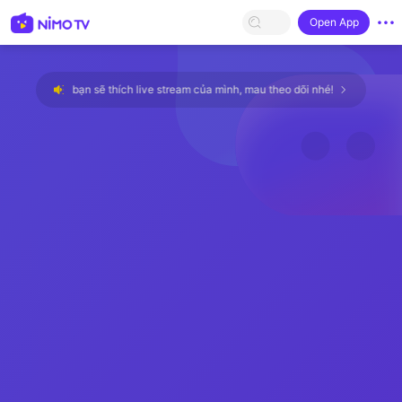
Open App
Nimo, mong bạn sẽ thích live stream của mình, mau theo dõi nhé!