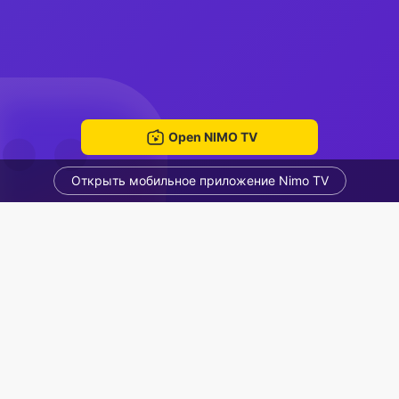
Open NIMO TV
Открыть мобильное приложение Nimo TV
phạm Thị Thanh Hương 💯💞😻💏👄💕💟
Tien Nguyen minh tie
Voice Room
Рекомендованные стримеры