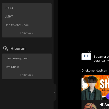
PUBG
LMHT
Các trò chơi khác
Lainnya
>
Hiburan
Streamer se
ruang mengobrol
beranda ny
Live Show
Direkomendasikan
Lainnya
>
PUBG
Hi' A