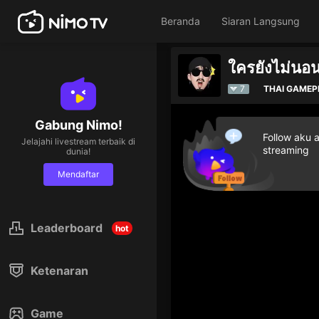
Beranda
Siaran Langsung
ใครยังไม่นอ
7
THAI GAMEP
Gabung Nimo!
Follow aku 
Jelajahi livestream terbaik di
streaming
dunia!
Mendaftar
Leaderboard
hot
Ketenaran
Game