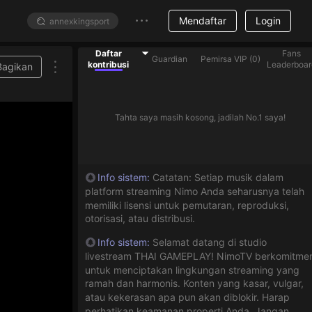
Mendaftar
Login
Daftar
Fans
Guardian
Pemirsa VIP
(
0
)
kontribusi
Leaderboar
Bagikan
Tahta saya masih kosong, jadilah No.1 saya!
Info sistem
:
Catatan: Setiap musik dalam
platform streaming Nimo Anda seharusnya telah
memiliki lisensi untuk pemutaran, reproduksi,
otorisasi, atau distribusi.
Info sistem
:
Selamat datang di studio
livestream THAI GAMEPLAY! NimoTV berkomitme
untuk menciptakan lingkungan streaming yang
ramah dan harmonis. Konten yang kasar, vulgar,
atau kekerasan apa pun akan diblokir. Harap
perhatikan keamanan properti Anda. Jangan