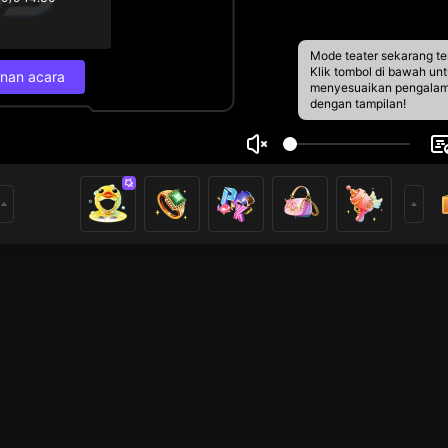
Mode teater sekarang te
Klik tombol di bawah un
nan acara
menyesuaikan pengala
dengan tampilan!
I
Jadwal Siaran Lan
7
MEPLAY
Siaran selanjutnya
3
rs
30/5 14.30
ดติดตามกันนะ

ยาท ไม่ล้ำเส้นคนอื่น
Susunan acara