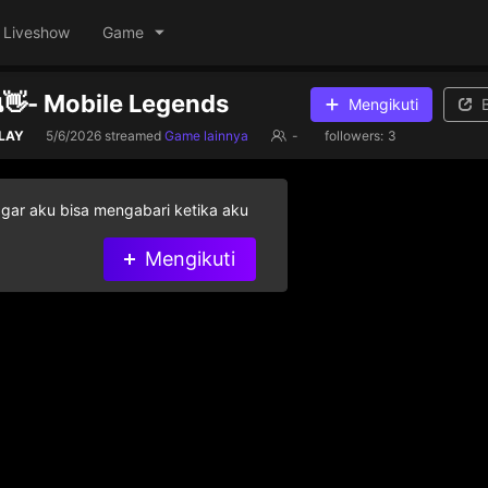
Liveshow
Game
น👋- Mobile Legends
Mengikuti
LAY
5/6/2026
streamed
Game lainnya
-
followers:
3
agar aku bisa mengabari ketika aku
Mengikuti