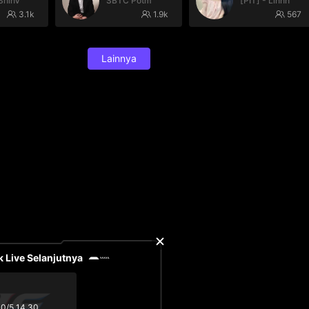
ShinV
SBTC Potm
[PIT] - Linhh
3.1k
1.9k
567
Lainnya
 Live Selanjutnya
0/5 14.30