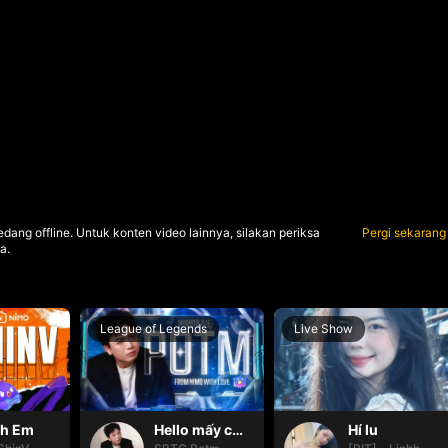
dang offline. Untuk konten video lainnya, silakan periksa
Pergi sekarang
a.
League of Legends
Live Show
nh Em
Hello mấy cục Zàng nhaaa
Hí lu