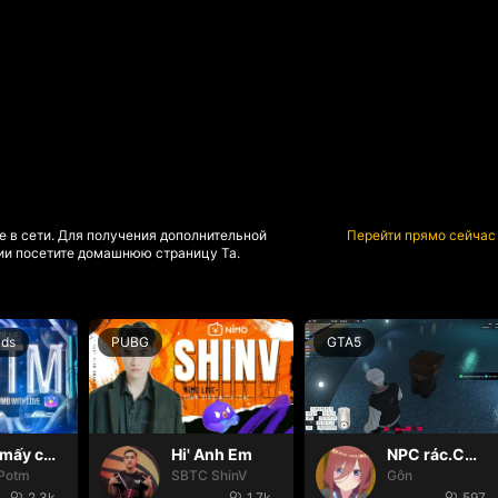
е в сети. Для получения дополнительной
Перейти прямо сейчас
и посетите домашнюю страницу Та.
nds
PUBG
GTA5
Hello mấy cục Zàng nhaaa
Hi' Anh Em
NPC rác.Cô ấy hp là được òi😭
Potm
SBTC ShinV
Gôn
2.3k
1.7k
597