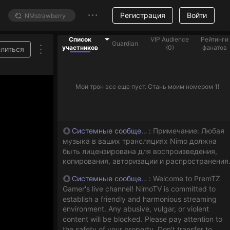
Регистрация
Войти
Список
VIP Audience
Рейтинги
Guardian
участников
(
0
)
фанатов
литься
Мой трон все еще пуст. Стань моим номером 1!
Системные сообщения
:
Примечание: Любая
музыка в ваших трансляциях Nimo должна
быть лицензирована для воспроизведения,
копирования, авторизации и распространения
Системные сообщения
:
Welcome to PremTZ
Gamer's live channel! NimoTV is committed to
establish a friendly and harmonious streaming
environment. Any abusive, vulgar, or violent
content will be blocked. Please pay attention to
the safety of your property. Don't transfer to