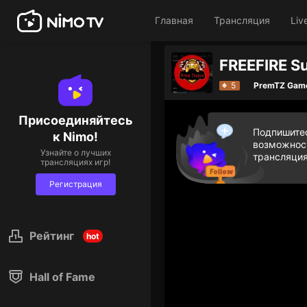
Главная
Трансляция
Liv
5
PremTZ Gam
Присоединяйтесь
Подпишитес
к Nimo!
возможност
Узнайте о лучших
трансляция
трансляциях игр!
Регистрация
Рейтинг
hot
Hall of Fame