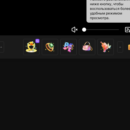
ниже кнопку, чтобы
воспользоваться боле
удобным режимом
просмотра.
mTZ Gamer
5
8
ники
้ 