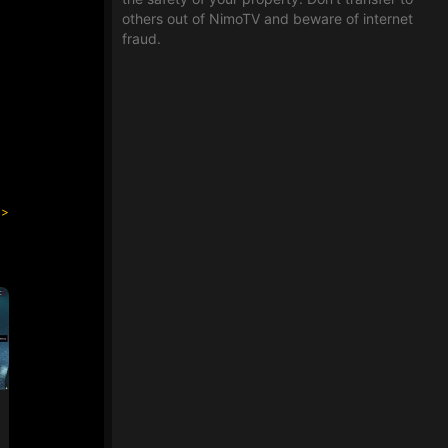
others out of NimoTV and beware of internet
fraud.