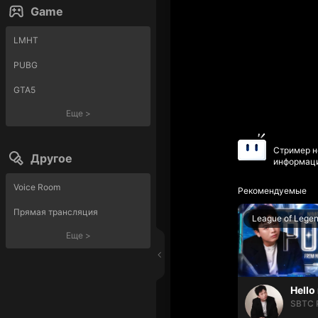
Game
LMHT
PUBG
GTA5
Еще
>
Стример н
Другое
информаци
Voice Room
Рекомендуемые
Прямая трансляция
League of Lege
Еще
>
SBTC 