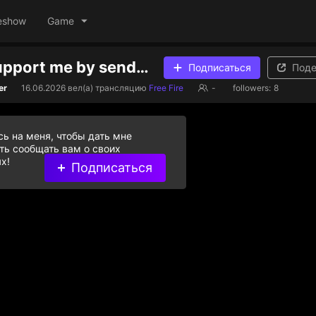
eshow
Game
FREEFIRE Support me by sending gifts🙏😢
Подписаться
Поде
er
16.06.2026
вел(а) трансляцию
Free Fire
-
followers:
8
ь на меня, чтобы дать мне
ь сообщать вам о своих
х!
Подписаться