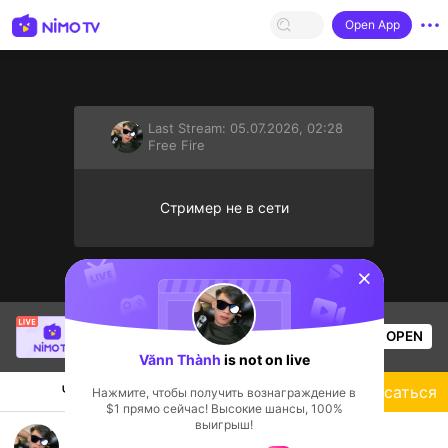
Open App
Last Stream:
05.07.2026, 02:28
Free Fire
Стример не в сети
sentinelStart
Thầy Giáo Mười
is live!
OPEN
League of Legends
5.3k
Views
Vănn Thành
is not on live
Чат
Стример
Подписаться
Нажмите, чтобы получить вознаграждение в
$1 прямо сейчас! Высокие шансы, 100%
выигрыш!
Vănn Thành's Live Channel