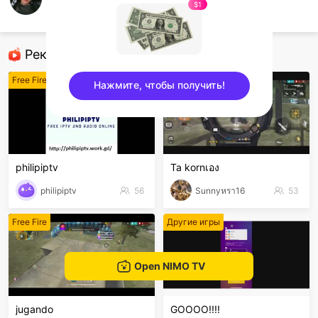
Vănn Thành
$1
Free Fire
Рекомендованные стримеры
Free Fire
Free Fire
Нажмите, чтобы получить!
sentinelEnd
philipiptv
Ta kornเอง
philipiptv
56
Sunnyหรา16
53
Free Fire
Другие игры
Open NIMO TV
jugando
GOOOO!!!!