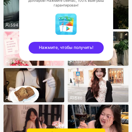
долларов! Нажмите сейчас, 100% выигрыш
гарантирован!
594
575
Нажмите, чтобы получить!
565
557
sentinelEnd
546
546