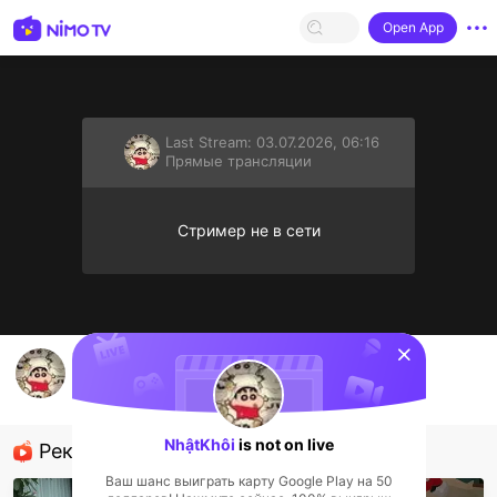
Open App
Last Stream:
03.07.2026, 06:16
Прямые трансляции
Стример не в сети
sentinelStart
NhậtKhôi's Live Channel
NhậtKhôi
Прямые трансляции
NhậtKhôi
is not on live
Рекомендованные стримеры
Ваш шанс выиграть карту Google Play на 50