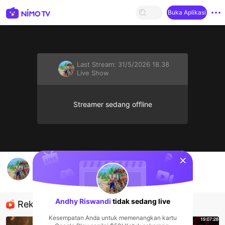
Buka Aplikasi
Last Stream:
31/5/2026 18.38
Live Show
Streamer sedang offline
sentinelStart
info
Andhy Riswandi
Live Show
Andhy Riswandi
tidak sedang live
Rekomendasi
Kesempatan Anda untuk memenangkan kartu