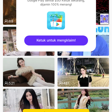
Google Play senilai $50! Ketuk sekarang,
dijamin 100% menang!
69
67
Ketuk untuk mengklaim!
529
527
sentinelEnd
521
481