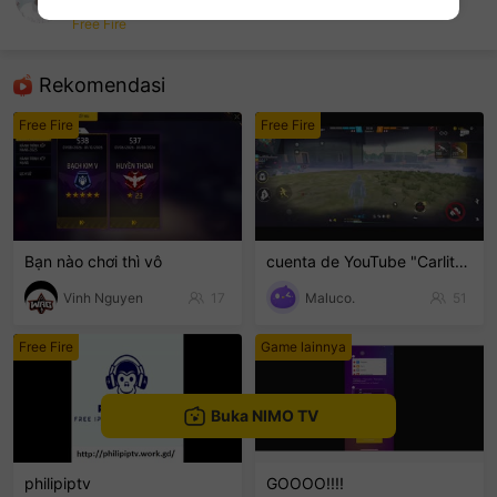
Ngọc Hân
Free Fire
sentinelEnd
Rekomendasi
Free Fire
Free Fire
Bạn nào chơi thì vô
cuenta de YouTube "Carlito-23.3" sigan🙏
Vinh Nguyen
17
Maluco.
51
Free Fire
Game lainnya
Buka NIMO TV
philipiptv
GOOOO!!!!