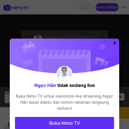
Buka Aplikasi
sentinelStart
Last Stream:
25/6/2026 12.07
Free Fire
Streamer sedang offline
Ngọc Hân
tidak sedang live
philipiptv
sedang siaran langsung!
Buka Nimo TV untuk menonton live streaming
Ngọc
OPEN
Free Fire
50
Penonton
Hân
tepat waktu dan tonton rekaman langsung
terbaru!
Chat
Streamer
Mengikuti
Buka Nimo TV
gema 🎮