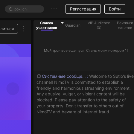
Регистрация
Войти
Список
VIP Audience
Рейтинги
Guardian
участников
(
0
)
фанатов
литься
Мой трон все еще пуст. Стань моим номером 1!
Системные сообщения
:
Welcome to Sutio's live
channel! NimoTV is committed to establish a
friendly and harmonious streaming environment.
Any abusive, vulgar, or violent content will be
blocked. Please pay attention to the safety of
your property. Don't transfer to others out of
NimoTV and beware of internet fraud.