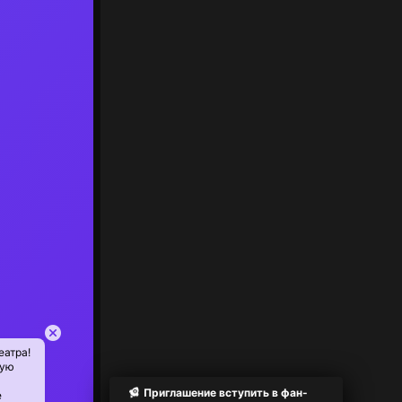
еатра!
ную
Приглашение вступить в фан-
е