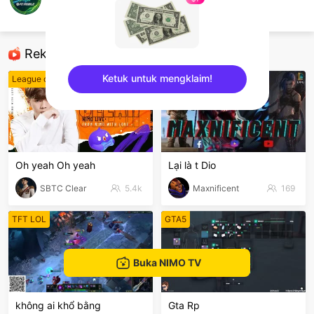
LUẬT SƯ FCM
PES Mobile
Rekomendasi
Ketuk untuk mengklaim!
League of Legends
Dota 2
sentinelEnd
Oh yeah Oh yeah
Lại là t Dio
SBTC Clear
5.4k
Maxnificent
169
TFT LOL
GTA5
Buka NIMO TV
không ai khổ bằng
Gta Rp