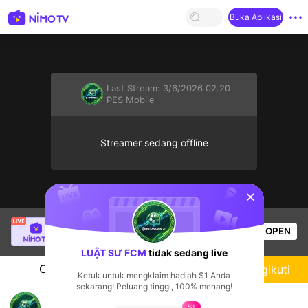
Buka Aplikasi
Last Stream:
3/6/2026 02.20
PES Mobile
Streamer sedang offline
sentinelStart
SBTC Clear
sedang siaran langsung!
OPEN
League of Legends
5.4k
Penonton
LUẬT SƯ FCM
tidak sedang live
Chat
Streamer
Mengikuti
Ketuk untuk mengklaim hadiah $1 Anda
sekarang! Peluang tinggi, 100% menang!
đá FC ae ơi
$1