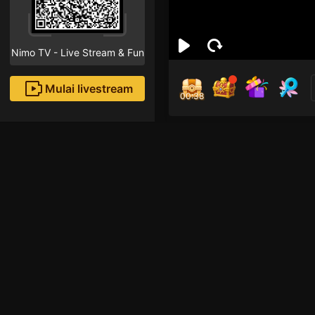
Nimo TV - Live Stream & Fun
Mulai livestream
00:37
Juan
Followe
Rekomendasi livestream
Live Show