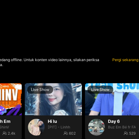
dang offline. Untuk konten video lainnya, silakan periksa
Pergi sekarang
a.
Live Show
Live Show
nh Em
Hí lu
Day 6
ShinV
[PIT] - Linhh
Buz Em Bé fr FAI
2.4k
602
529