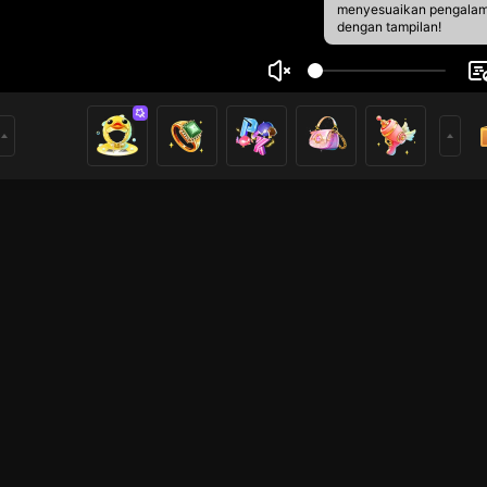
menyesuaikan pengala
dengan tampilan!
 Felipe
1
0
rs
Live Show
Live Show