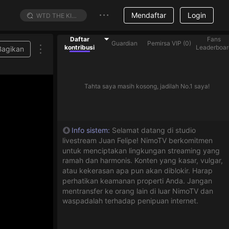
Mendaftar
Login
Daftar
Fans
Guardian
Pemirsa VIP
(
0
)
kontribusi
Leaderboar
Bagikan
Tahta saya masih kosong, jadilah No.1 saya!
Info sistem
:
Selamat datang di studio
livestream Juan Felipe! NimoTV berkomitmen
untuk menciptakan lingkungan streaming yang
ramah dan harmonis. Konten yang kasar, vulgar,
atau kekerasan apa pun akan diblokir. Harap
perhatikan keamanan properti Anda. Jangan
mentransfer ke orang lain di luar NimoTV dan
waspadalah terhadap penipuan internet.