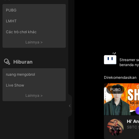
PUBG
LMHT
Các trò chơi khác
Lainnya
>
Streamer se
Hiburan
beranda ny
ruang mengobrol
Direkomendasikan
Live Show
PUBG
Lainnya
>
Hi' A
SBTC 