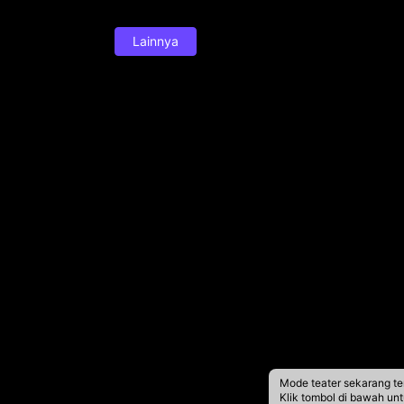
Lainnya
Mode teater sekarang te
Klik tombol di bawah un