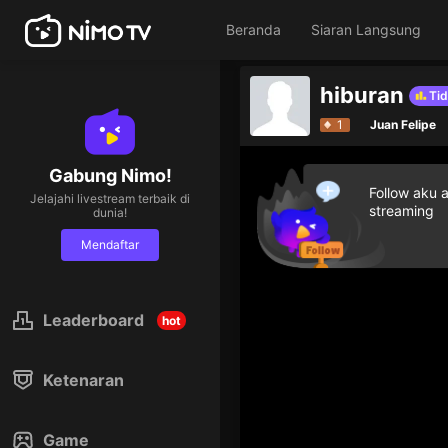
Beranda
Siaran Langsung
hiburan
1
Juan Felipe
Gabung Nimo!
Follow aku 
Jelajahi livestream terbaik di
streaming
dunia!
Mendaftar
Leaderboard
hot
Ketenaran
Game