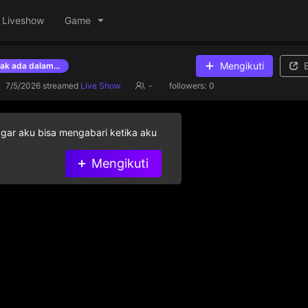
Liveshow
Game
Mengikuti
Tidak ada dalam daftar
7/5/2026
streamed
Live Show
-
followers:
0
agar aku bisa mengabari ketika aku
Mengikuti