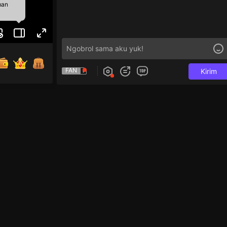
man
FAN
Kirim