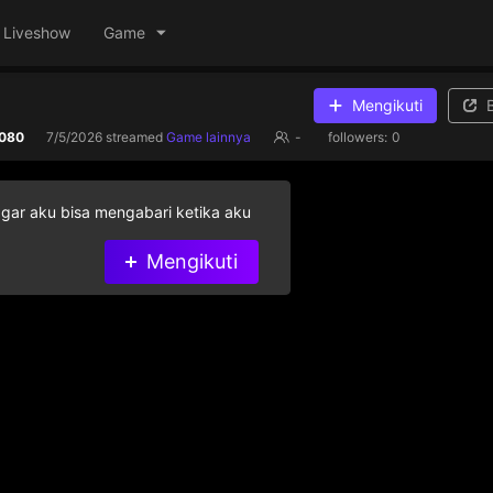
Liveshow
Game
Mengikuti
080
7/5/2026
streamed
Game lainnya
-
followers:
0
agar aku bisa mengabari ketika aku
Mengikuti