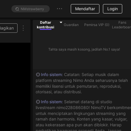
Mendaftar
Login
Daftar
Fans
Guardian
Pemirsa VIP
(
0
)
kontribusi
Leaderboar
Bagikan
Tahta saya masih kosong, jadilah No.1 saya!
Info sistem
:
Catatan: Setiap musik dalam
platform streaming Nimo Anda seharusnya telah
memiliki lisensi untuk pemutaran, reproduksi,
otorisasi, atau distribusi.
Info sistem
:
Selamat datang di studio
livestream nimo228086080! NimoTV berkomitme
untuk menciptakan lingkungan streaming yang
ramah dan harmonis. Konten yang kasar, vulgar,
atau kekerasan apa pun akan diblokir. Harap
perhatikan keamanan properti Anda. Jangan