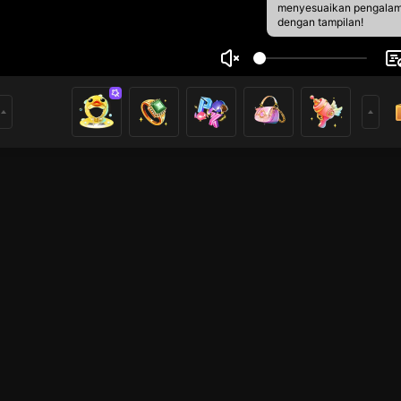
menyesuaikan pengala
dengan tampilan!
o228086080
1
0
rs
GTA5
Dress up! Time Prince