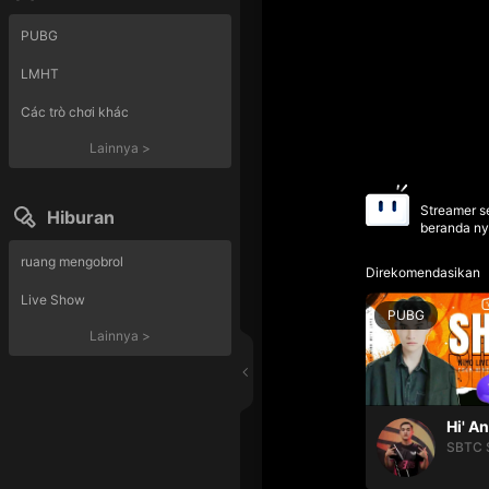
PUBG
LMHT
Các trò chơi khác
Lainnya
>
Streamer se
Hiburan
beranda ny
ruang mengobrol
Direkomendasikan
Live Show
PUBG
Lainnya
>
Hi' A
SBTC 