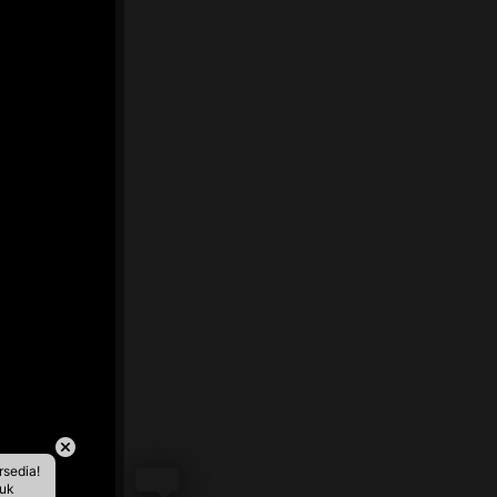
rsedia!
tuk