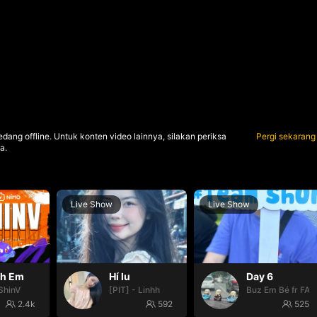
dang offline. Untuk konten video lainnya, silakan periksa
Pergi sekarang
a.
Live Show
Live Show
nh Em
Hí lu
Day 6
ShinV
[PIT] - Linhh
Buz Em Bé fr FAI
2.4k
592
525