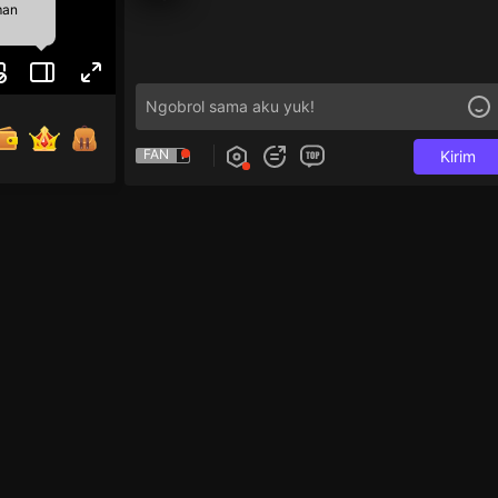
man
FAN
Kirim
ss