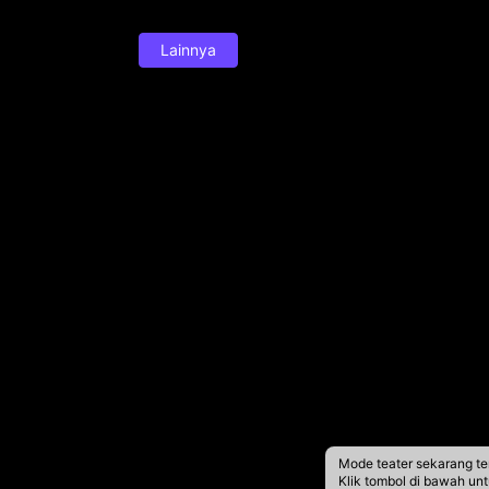
Lainnya
Mode teater sekarang te
Klik tombol di bawah un