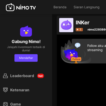
Beranda
Siaran Langsung
INKer
1
nimo228086
Gabung Nimo!
Follow aku 
Jelajahi livestream terbaik di
streaming
dunia!
Mendaftar
Leaderboard
hot
Ketenaran
Game