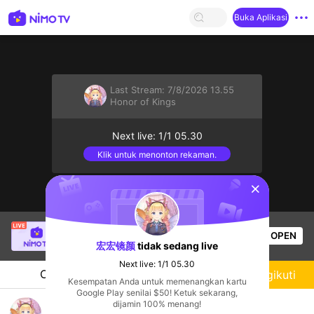
Buka Aplikasi
Last Stream:
7/8/2026 13.55
Honor of Kings
Next live: 1/1 05.30
Klik untuk menonton rekaman.
sentinelStart
Thầy Giáo Mười
sedang siaran langsung!
OPEN
League of Legends
6.6k
Penonton
宏宏镜颜
tidak sedang live
Next live: 1/1 05.30
Chat
Streamer
Mengikuti
Kesempatan Anda untuk memenangkan kartu
Google Play senilai $50! Ketuk sekarang,
直播间游戏吧
dijamin 100% menang!