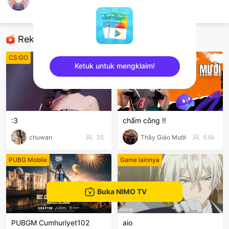
宏宏镜颜
Honor of Kings
Rekomendasi
CS:GO
League of Legends
Ketuk untuk mengklaim!
sentinelEnd
:3
chấm công !!
chuwan
35
Thầy Giáo Mười
6.6k
PUBG Mobile
Game lainnya
Buka NIMO TV
PUBGM Cumhuriyet102
aio